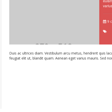
euism
variu
9 c
Duis ac ultrices diam. Vestibulum arcu metus, hendrerit quis lac
feugiat elit ut, blandit quam. Aenean eget varius mauris. Sed non e