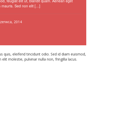
od, feugiat elit ut, blandit quam. Aenean eget
s mauris. Sed non elit […]
zerwca, 2014
us quis, eleifend tincidunt odio. Sed id diam euismod,
lit molestie, pulvinar nulla non, fringilla lacus.