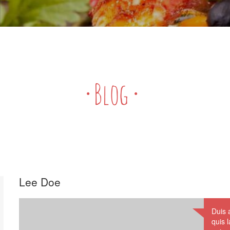
·
Blog
·
Lee Doe
Duis 
quis l