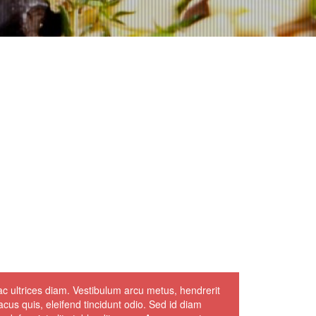
ac ultrices diam. Vestibulum arcu metus, hendrerit
acus quis, eleifend tincidunt odio. Sed id diam