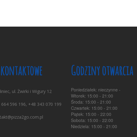
 kontaktowe
Godziny otwarcia
Poniedziałek: nieczynne -
iniec, ul. Żwirki i Wigury 12
Wtorek: 15:00 - 21:00
Środa: 15:00 - 21:00
 664 596 196, +48 343 070 199
Czwartek: 15:00 - 21:00
Piątek: 15:00 - 22:00
takt@pizza2go.com.pl
Sobota: 15:00 - 22:00
Niedziela: 15:00 - 21:00